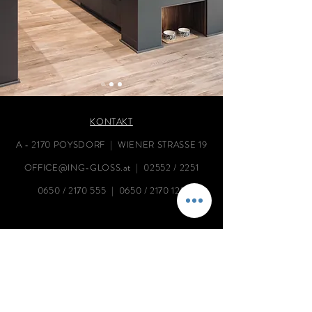
KONTAKT
A - 2170 POYSDORF | WIENER STRASSE 19
OFFICE@ING-GLOSS.at
|
02552 / 2251
0650 /
2170 555
| 0650 /
2170 123
ÖFFNUNGSZEITEN
MO - FR | 08:00 - 12:00 | 14:00 - 17:00
Bzw. nach vorheriger Terminabsprache.