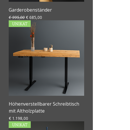
Garderobenständer
Standardpreis
Sale-Preis
€ 995,00
€ 685,00
UNIKAT
Höhenverstellbarer Schreibtisch
mit Altholzplatte
Preis
€ 1.198,00
UNIKAT