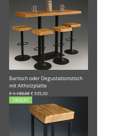
Bartisch oder Degustationstisch
mit Altholzplatte
Standardpreis
Sale-Preis
€ 1.180,00
€ 935,00
UNIKAT