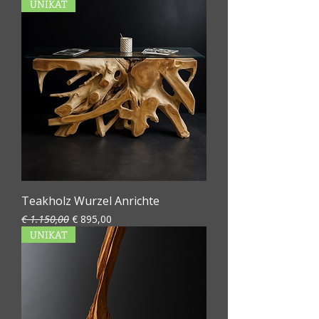
UNIKAT
Teakholz Wurzel Anrichte
Standardpreis
Sale-Preis
€ 1.150,00
€ 895,00
UNIKAT