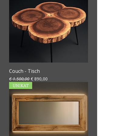
Couch - Tisch
Standardpreis
Sale-Preis
€ 1.500,00
€ 890,00
UNIKAT