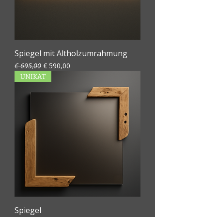
Spiegel mit Altholzumrahmung
Standardpreis
Sale-Preis
€ 695,00
€ 590,00
UNIKAT
Spiegel