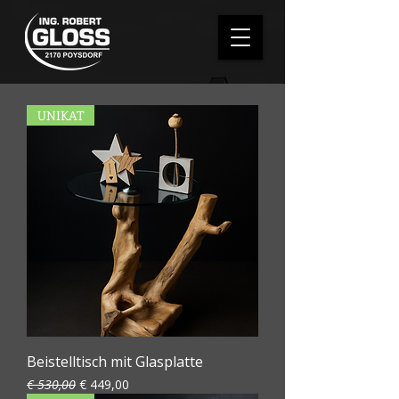
UNIKAT
Beistelltisch mit Glasplatte
Standardpreis
Sale-Preis
€ 530,00
€ 449,00