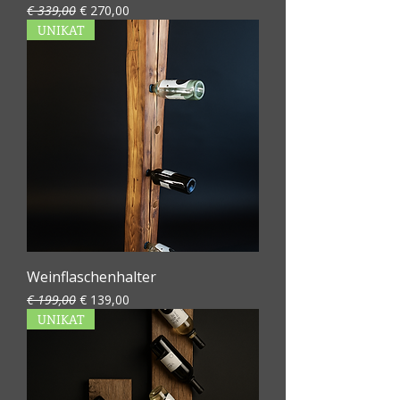
Standardpreis
Sale-Preis
€ 339,00
€ 270,00
UNIKAT
Weinflaschenhalter
Standardpreis
Sale-Preis
€ 199,00
€ 139,00
UNIKAT