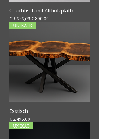
Couchtisch mit Altholzplatte
Standardpreis
Sale-Preis
€ 1.050,00
€ 890,00
UNIKATE
Esstisch
Preis
€ 2.495,00
UNIKAT