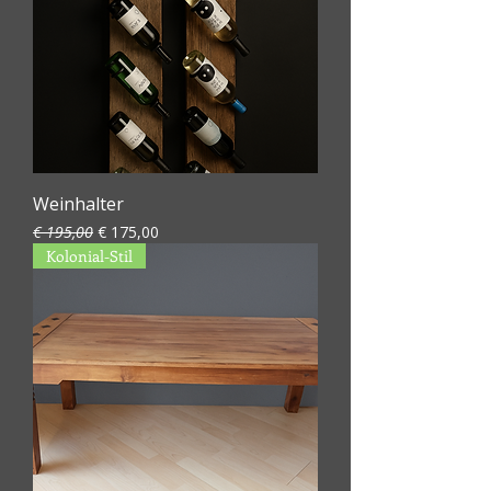
Weinhalter
Standardpreis
Sale-Preis
€ 195,00
€ 175,00
Kolonial-Stil