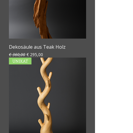
Dekosäule aus Teak Holz
Standardpreis
Sale-Preis
€ 360,00
€ 295,00
UNIKAT