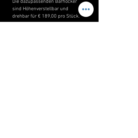
Die dazupassenden Barhocker 
sind Höhenverstellbar und 
drehbar für € 189,00 pro Stück.
KONTAKT
A - 2170 POYSDORF | WIENER STRASSE 19
OFFICE@ING-GLOSS.at
|
02552 / 2251
0650 /
2170 555
| 0650 /
2170 123
ÖFFNUNGSZEITEN
MO - FR | 08:00 - 12:00 | 14:00 - 17:00
Bzw. nach vorheriger Terminabsprache.