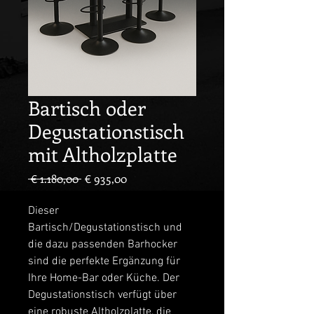
Bartisch oder
Degustationstisch
mit Altholzplatte
Standardpreis
Sale-
 € 1.180,00 
€ 935,00
Preis
Dieser 
Bartisch/Degustationstisch und 
die dazu passenden Barhocker 
sind die perfekte Ergänzung für 
Ihre Home-Bar oder Küche. Der 
Degustationstisch verfügt über 
eine robuste Altholzplatte, die 