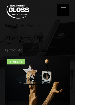
Start
All Products
Alle Produkte
24 Produkte
Filtern & sortieren
UNIKAT