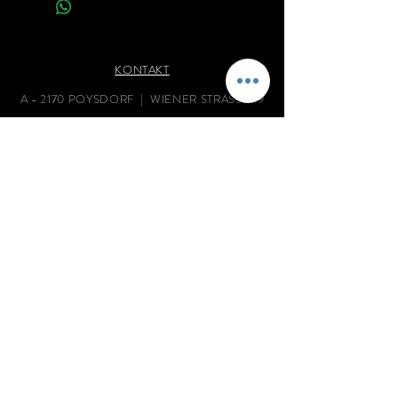
KONTAKT
A - 2170 POYSDORF | WIENER STRASSE 19
OFFICE@ING-GLOSS.at
|
02552 / 2251
0650 /
2170 555
| 0650 /
2170 123
ÖFFNUNGSZEITEN
MO - FR | 08:00 - 12:00 | 14:00 - 17:00
Bzw. nach vorheriger Terminabsprache.
FAMILIEN MEISTERBETRIEB SEIT 1850
MARKENPRODUKTE