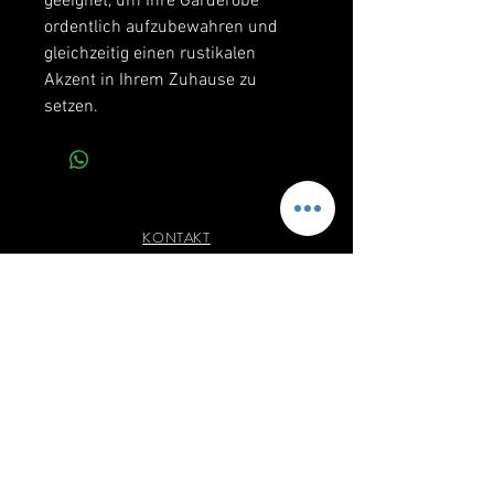
geeignet, um Ihre Garderobe 
ordentlich aufzubewahren und 
gleichzeitig einen rustikalen 
Akzent in Ihrem Zuhause zu 
setzen.
KONTAKT
A - 2170 POYSDORF | WIENER STRASSE 19
OFFICE@ING-GLOSS.at
|
02552 / 2251
0650 /
2170 555
| 0650 /
2170 123
ÖFFNUNGSZEITEN
MO - FR | 08:00 - 12:00 | 14:00 - 17:00